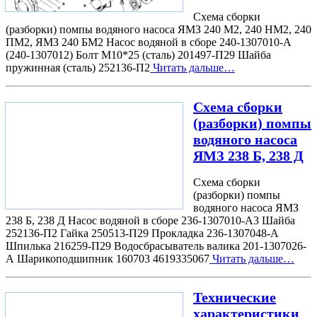
Схема сборки
(разборки) помпы водяного насоса ЯМЗ 240 М2, 240 НМ2, 240
ПМ2, ЯМЗ 240 БМ2 Насос водяной в сборе 240-1307010-А
(240-1307012) Болт М10*25 (сталь) 201497-П29 Шайба
пружинная (сталь) 252136-П2
Читать дальше…
Схема сборки
(разборки) помпы
водяного насоса
ЯМЗ 238 Б, 238 Д
Схема сборки
(разборки) помпы
водяного насоса ЯМЗ
238 Б, 238 Д Насос водяной в сборе 236-1307010-А3 Шайба
252136-П2 Гайка 250513-П29 Прокладка 236-1307048-А
Шпилька 216259-П29 Водосбрасыватель валика 201-1307026-
А Шарикоподшипник 160703 4619335067
Читать дальше…
Технические
характеристики