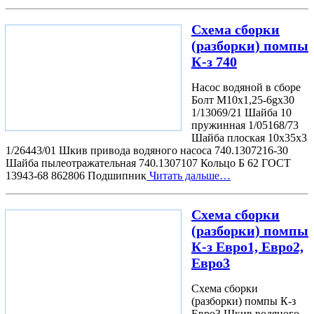
Схема сборки
(разборки) помпы
К-з 740
Насос водяной в сборе
Болт М10х1,25-6gх30
1/13069/21 Шайба 10
пружинная 1/05168/73
Шайба плоская 10х35х3
1/26443/01 Шкив привода водяного насоса 740.1307216-30
Шайба пылеотражательная 740.1307107 Кольцо Б 62 ГОСТ
13943-68 862806 Подшипник
Читать дальше…
Схема сборки
(разборки) помпы
К-з Евро1, Евро2,
Евро3
Схема сборки
(разборки) помпы К-з
Евро3 Шкив водяного